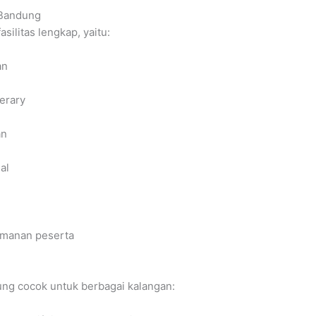
 Bandung
silitas lengkap, yaitu:
an
nerary
an
al
amanan peserta
ung cocok untuk berbagai kalangan: