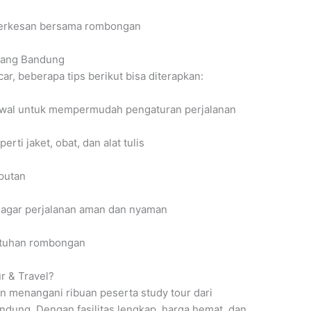
erkesan bersama rombongan
arang Bandung
car, beberapa tips berikut bisa diterapkan:
 awal untuk mempermudah pengaturan perjalanan
rti jaket, obat, dan alat tulis
mputan
n agar perjalanan aman dan nyaman
butuhan rombongan
r & Travel?
n menangani ribuan peserta study tour dari
ndung. Dengan fasilitas lengkap, harga hemat, dan