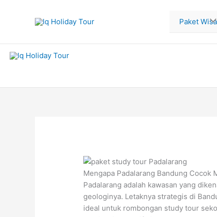
Lewati
ke
Paket Wisa
konten
Mengapa Padalarang Bandung Cocok Me
Padalarang adalah kawasan yang dikena
geologinya. Letaknya strategis di Band
ideal untuk rombongan study tour sek