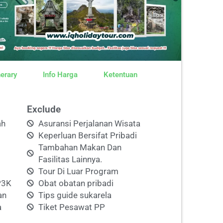
nerary
Info Harga
Ketentuan
Exclude
ah
Asuransi Perjalanan Wisata
Keperluan Bersifat Pribadi
Tambahan Makan Dan
Fasilitas Lainnya.
Tour Di Luar Program
P3K
Obat obatan pribadi
an
Tips guide sukarela
a
Tiket Pesawat PP