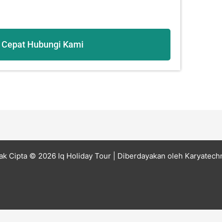
 Cepat Hubungi Kami
ak Cipta © 2026 Iq Holiday Tour
| Diberdayakan oleh
Karyatech