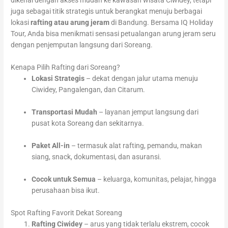
dikenal dengan akses mudah ke kawasan wisata Ciwidey, tetapi
juga sebagai titik strategis untuk berangkat menuju berbagai
lokasi
rafting atau arung jeram
di Bandung. Bersama IQ Holiday
Tour, Anda bisa menikmati sensasi petualangan arung jeram seru
dengan penjemputan langsung dari Soreang.
Kenapa Pilih Rafting dari Soreang?
Lokasi Strategis
– dekat dengan jalur utama menuju
Ciwidey, Pangalengan, dan Citarum.
Transportasi Mudah
– layanan jemput langsung dari
pusat kota Soreang dan sekitarnya.
Paket All-in
– termasuk alat rafting, pemandu, makan
siang, snack, dokumentasi, dan asuransi.
Cocok untuk Semua
– keluarga, komunitas, pelajar, hingga
perusahaan bisa ikut.
Spot Rafting Favorit Dekat Soreang
Rafting Ciwidey
– arus yang tidak terlalu ekstrem, cocok