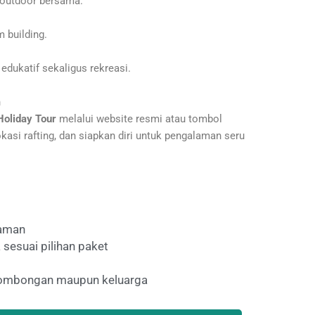
 outdoor bersama.
 building.
edukatif sekaligus rekreasi.
n
Holiday Tour
melalui website resmi atau tombol
okasi rafting, dan siapkan diri untuk pengalaman seru
laman
 sesuai pilihan paket
 rombongan maupun keluarga