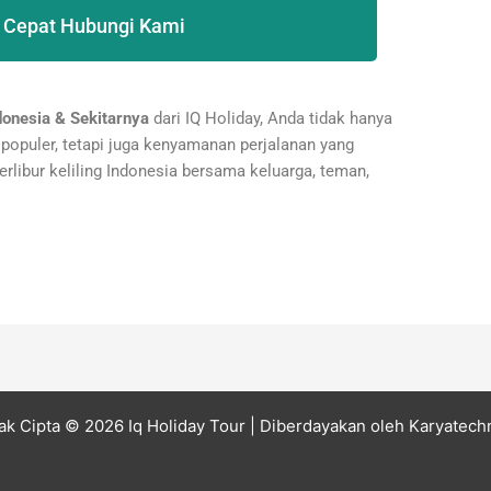
 Cepat Hubungi Kami
donesia & Sekitarnya
dari IQ Holiday, Anda tidak hanya
populer, tetapi juga kenyamanan perjalanan yang
berlibur keliling Indonesia bersama keluarga, teman,
ak Cipta © 2026 Iq Holiday Tour
| Diberdayakan oleh
Karyatech