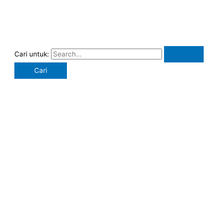
Cari untuk: