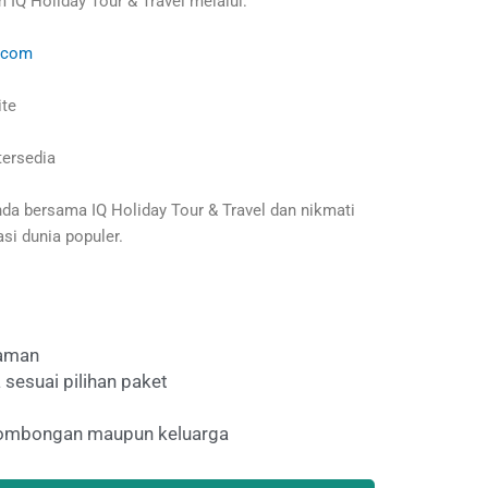
IQ Holiday Tour & Travel melalui:
r.com
ite
tersedia
da bersama IQ Holiday Tour & Travel dan nikmati
si dunia populer.
laman
 sesuai pilihan paket
 rombongan maupun keluarga