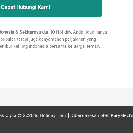
 Cepat Hubungi Kami
ndonesia & Sekitarnya
dari IQ Holiday, Anda tidak hanya
populer, tetapi juga kenyamanan perjalanan yang
berlibur keliling Indonesia bersama keluarga, teman,
ak Cipta © 2026 Iq Holiday Tour
| Diberdayakan oleh
Karyatech