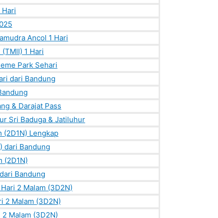
 Hari
2025
amudra Ancol 1 Hari
(TMII) 1 Hari
heme Park Sehari
ri dari Bandung
 Bandung
ang & Darajat Pass
ur Sri Baduga & Jatiluhur
m (2D1N) Lengkap
) dari Bandung
m (2D1N)
 dari Bandung
 Hari 2 Malam (3D2N)
ri 2 Malam (3D2N)
i 2 Malam (3D2N)