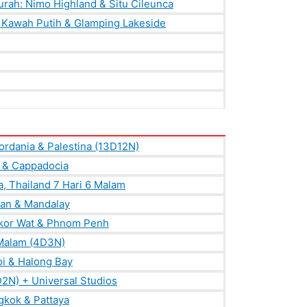
urah: Nimo Highland & Situ Cileunca
: Kawah Putih & Glamping Lakeside
ordania & Palestina (13D12N)
l & Cappadocia
a, Thailand 7 Hari 6 Malam
gan & Mandalay
gkor Wat & Phnom Penh
 Malam (4D3N)
oi & Halong Bay
2N) + Universal Studios
gkok & Pattaya