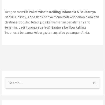
Dengan memilih
Paket Wisata Keliling Indonesia & Sekitarnya
dari IQ Holiday, Anda tidak hanya menikmati keindahan alam dan
destinasi populer, tetapi juga kenyamanan perjalanan yang
terjamin. Jadi, tunggu apa lagi? Saatnya berlibur keliling
Indonesia bersama keluarga, teman, atau pasangan Anda.
C
a
r
i