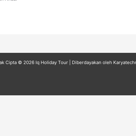
ak Cipta © 2026 Iq Holiday Tour
| Diberdayakan oleh
Karyatech