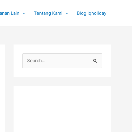
anan Lain
Tentang Kami
Blog Iqholiday
C
a
r
i
u
n
t
u