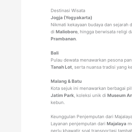
Destinasi Wisata
Jogja (Yogyakarta)
Nikmati kekayaan budaya dan sejarah
di
Malioboro
, hingga berwisata religi 
Prambanan
.
Bali
Pulau dewata menawarkan pesona panta
Tanah Lot
, serta nuansa tradisi yang k
Malang & Batu
Kota sejuk ini menawarkan berbagai pil
Jatim Park
, koleksi unik di
Museum An
kebun.
Keunggulan Penjemputan dari Majalay
Layanan penjemputan dari
Majalaya
me
perlu khawatir soal transportasi tamba