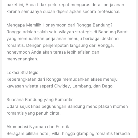
paket ini, Anda tidak perlu repot mengurus detail perjalanan
karena semuanya sudah dipersiapkan secara profesional.
Mengapa Memilih Honeymoon dari Rongga Bandung?
Rongga adalah salah satu wilayah strategis di Bandung Barat
yang memudahkan perjalanan menuju berbagai destinasi
romantis. Dengan penjemputan langsung dari Rongga,
honeymoon Anda akan terasa lebih efisien dan
menyenangkan.
Lokasi Strategis
Keberangkatan dari Rongga memudahkan akses menuju
kawasan wisata seperti Ciwidey, Lembang, dan Dago.
Suasana Bandung yang Romantis
Udara sejuk khas pegunungan Bandung menciptakan momen
romantis yang penuh cinta.
Akomodasi Nyaman dan Estetik
Beragam pilihan hotel, villa, hingga glamping romantis tersedia