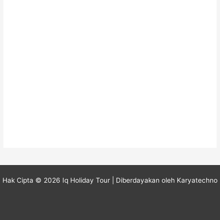
k
:
Hak Cipta © 2026 Iq Holiday Tour
| Diberdayakan oleh
Karyatechno