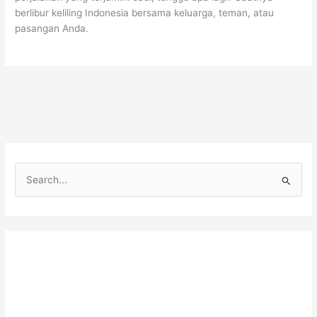
berlibur keliling Indonesia bersama keluarga, teman, atau
pasangan Anda.
C
a
r
i
u
n
t
u