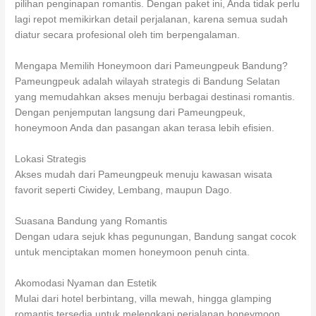
pilihan penginapan romantis. Dengan paket ini, Anda tidak perlu
lagi repot memikirkan detail perjalanan, karena semua sudah
diatur secara profesional oleh tim berpengalaman.
Mengapa Memilih Honeymoon dari Pameungpeuk Bandung?
Pameungpeuk adalah wilayah strategis di Bandung Selatan
yang memudahkan akses menuju berbagai destinasi romantis.
Dengan penjemputan langsung dari Pameungpeuk,
honeymoon Anda dan pasangan akan terasa lebih efisien.
Lokasi Strategis
Akses mudah dari Pameungpeuk menuju kawasan wisata
favorit seperti Ciwidey, Lembang, maupun Dago.
Suasana Bandung yang Romantis
Dengan udara sejuk khas pegunungan, Bandung sangat cocok
untuk menciptakan momen honeymoon penuh cinta.
Akomodasi Nyaman dan Estetik
Mulai dari hotel berbintang, villa mewah, hingga glamping
romantis tersedia untuk melengkapi perjalanan honeymoon