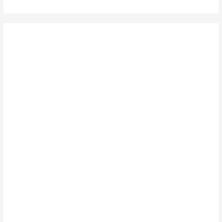
a
r
i
u
n
t
u
k
: