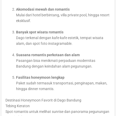
Akomodasi mewah dan romantis
Mulai dari hotel berbintang, villa private pool, hingga resort
eksklusif.
Banyak spot wisata romantis
Dago terkenal dengan kafe-kafe estetik, tempat wisata
alam, dan spot foto instagramable.
Suasana romantis perkotaan dan alam
Pasangan bisa menikmati perpaduan modernitas
Bandung dengan keindahan alam pegunungan.
Fasilitas honeymoon lengkap
Paket sudah termasuk transportasi, penginapan, makan,
hingga dinner romantis.
Destinasi Honeymoon Favorit di Dago Bandung
Tebing Keraton
Spot romantis untuk melihat sunrise dan panorama pegunungan