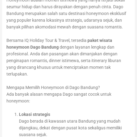
Honeymoon adalah momen istimewa yang hanya terjadi sekali
seumur hidup dan harus dirayakan dengan penuh cinta. Dago
Bandung merupakan salah satu destinasi honeymoon eksklusif
yang populer karena lokasinya strategis, udaranya sejuk, dan
banyak pilihan akomodasi mewah dengan suasana romantis.
Bersama IQ Holiday Tour & Travel, tersedia
paket wisata
honeymoon Dago Bandung
dengan layanan lengkap dan
profesional. Anda dan pasangan akan dimanjakan dengan
penginapan romantis, dinner istimewa, serta itinerary liburan
yang dirancang khusus untuk menciptakan momen tak
terlupakan.
Mengapa Memilih Honeymoon di Dago Bandung?
Ada banyak alasan mengapa Dago sangat cocok untuk
honeymoon:
Lokasi strategis
Dago berada di kawasan utara Bandung yang mudah
dijangkau, dekat dengan pusat kota sekaligus memiliki
suasana sejuk.