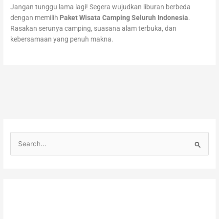
Jangan tunggu lama lagi! Segera wujudkan liburan berbeda
dengan memilih
Paket Wisata Camping Seluruh Indonesia
.
Rasakan serunya camping, suasana alam terbuka, dan
kebersamaan yang penuh makna.
C
a
r
i
u
n