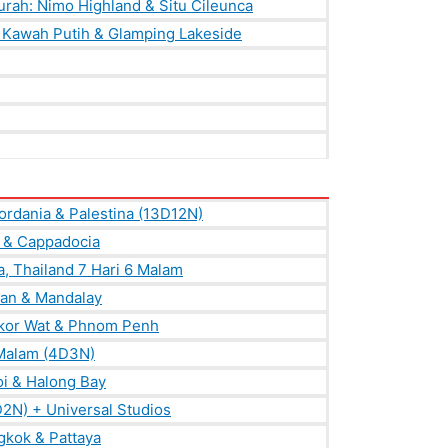
urah: Nimo Highland & Situ Cileunca
: Kawah Putih & Glamping Lakeside
ordania & Palestina (13D12N)
l & Cappadocia
a, Thailand 7 Hari 6 Malam
gan & Mandalay
gkor Wat & Phnom Penh
 Malam (4D3N)
oi & Halong Bay
2N) + Universal Studios
gkok & Pattaya