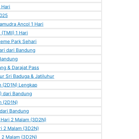
 Hari
2025
amudra Ancol 1 Hari
(TMII) 1 Hari
heme Park Sehari
ri dari Bandung
 Bandung
ang & Darajat Pass
ur Sri Baduga & Jatiluhur
m (2D1N) Lengkap
) dari Bandung
m (2D1N)
 dari Bandung
 Hari 2 Malam (3D2N)
ri 2 Malam (3D2N)
i 2 Malam (3D2N)