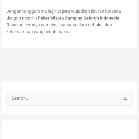
Jangan tunggu lama lagi! Segera wujudkan liburan berbeda
dengan memilih
Paket Wisata Camping Seluruh Indonesia
.
Rasakan serunya camping, suasana alam terbuka, dan
kebersamaan yang penuh makna.
C
a
r
i
u