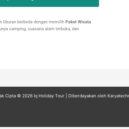
an liburan berbeda dengan memilih
Paket Wisata
unya camping, suasana alam terbuka, dan
ak Cipta © 2026 Iq Holiday Tour
| Diberdayakan oleh
Karyatech