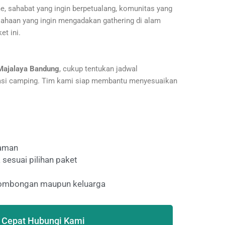
me, sahabat yang ingin berpetualang, komunitas yang
sahaan yang ingin mengadakan gathering di alam
t ini.
Majalaya Bandung
, cukup tentukan jadwal
okasi camping. Tim kami siap membantu menyesuaikan
laman
 sesuai pilihan paket
 rombongan maupun keluarga
 Cepat Hubungi Kami