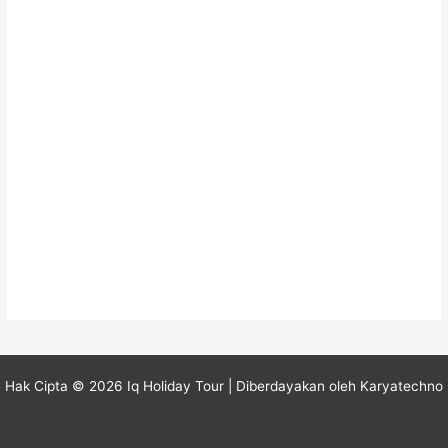
u
k
:
Hak Cipta © 2026 Iq Holiday Tour
| Diberdayakan oleh
Karyatechno