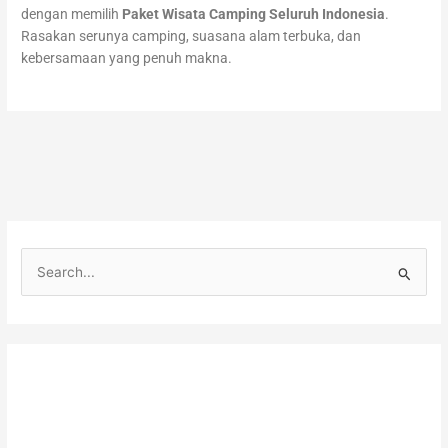
dengan memilih
Paket Wisata Camping Seluruh Indonesia
.
Rasakan serunya camping, suasana alam terbuka, dan
kebersamaan yang penuh makna.
C
a
r
i
u
n
t