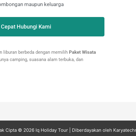
 rombongan maupun keluarga
 Cepat Hubungi Kami
an liburan berbeda dengan memilih
Paket Wisata
unya camping, suasana alam terbuka, dan
ak Cipta © 2026 Iq Holiday Tour
| Diberdayakan oleh
Karyatech