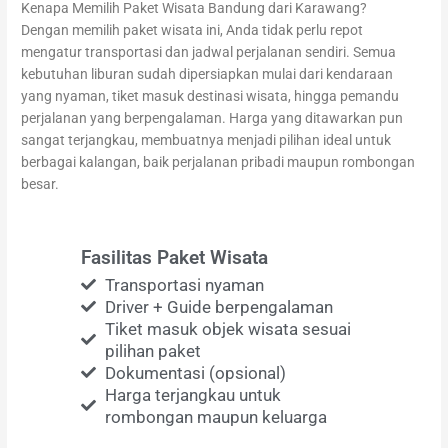
Kenapa Memilih Paket Wisata Bandung dari Karawang?
Dengan memilih paket wisata ini, Anda tidak perlu repot
mengatur transportasi dan jadwal perjalanan sendiri. Semua
kebutuhan liburan sudah dipersiapkan mulai dari kendaraan
yang nyaman, tiket masuk destinasi wisata, hingga pemandu
perjalanan yang berpengalaman. Harga yang ditawarkan pun
sangat terjangkau, membuatnya menjadi pilihan ideal untuk
berbagai kalangan, baik perjalanan pribadi maupun rombongan
besar.
Fasilitas Paket Wisata
Transportasi nyaman
Driver + Guide berpengalaman
Tiket masuk objek wisata sesuai
pilihan paket
Dokumentasi (opsional)
Harga terjangkau untuk
rombongan maupun keluarga