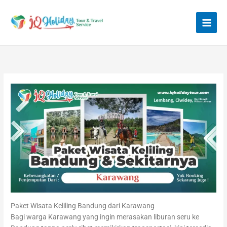
Lewati
ke
konten
Paket Wisata Keliling Bandung dari Karawang
Bagi warga Karawang yang ingin merasakan liburan seru ke