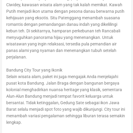
Ciwidey, kawasan wisata alam yang tak kalah memikat. Kawah
Putih menjadi ikon utama dengan pesona danau berwarna putih
kehijauan yang eksotis. Situ Patenggang menambah suasana
romantis dengan pemandangan danau indah yang dikelilingi
kebun teh. Di sekitarnya, hamparan perkebunan teh Rancabali
menyuguhkan panorama hijau yang menenangkan. Untuk
wisatawan yang ingin relaksasi, tersedia pula pemandian air
panas alami yang nyaman dan menenangkan tubuh setelah
perjalanan.
Bandung City Tour yang Ikonik
Selain wisata alam, paket ini juga mengajak Anda menjelajahi
pusat kota Bandung. Jalan Braga dengan bangunan bergaya
kolonial menghadirkan nuansa heritage yang klasik, sementara
Alun-Alun Bandung menjadi tempat favorit keluarga untuk
bersantai. Tidak ketinggalan, Gedung Sate sebagai ikon Jawa
Barat selalu menjadi spot foto yang wajib dikunjungi. City tour ini
menambah variasi pengalaman sehingga liburan terasa semakin
lengkap.