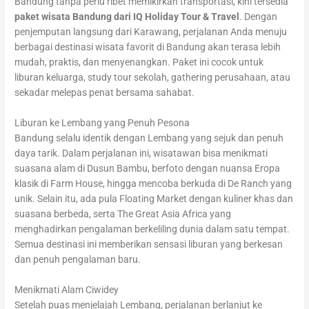
Bandung tanpa perlu ribet memikirkan transportasi, kini tersedia
paket wisata Bandung dari IQ Holiday Tour & Travel
. Dengan
penjemputan langsung dari Karawang, perjalanan Anda menuju
berbagai destinasi wisata favorit di Bandung akan terasa lebih
mudah, praktis, dan menyenangkan. Paket ini cocok untuk
liburan keluarga, study tour sekolah, gathering perusahaan, atau
sekadar melepas penat bersama sahabat.
Liburan ke Lembang yang Penuh Pesona
Bandung selalu identik dengan Lembang yang sejuk dan penuh
daya tarik. Dalam perjalanan ini, wisatawan bisa menikmati
suasana alam di Dusun Bambu, berfoto dengan nuansa Eropa
klasik di Farm House, hingga mencoba berkuda di De Ranch yang
unik. Selain itu, ada pula Floating Market dengan kuliner khas dan
suasana berbeda, serta The Great Asia Africa yang
menghadirkan pengalaman berkeliling dunia dalam satu tempat.
Semua destinasi ini memberikan sensasi liburan yang berkesan
dan penuh pengalaman baru.
Menikmati Alam Ciwidey
Setelah puas menjelajah Lembang, perjalanan berlanjut ke