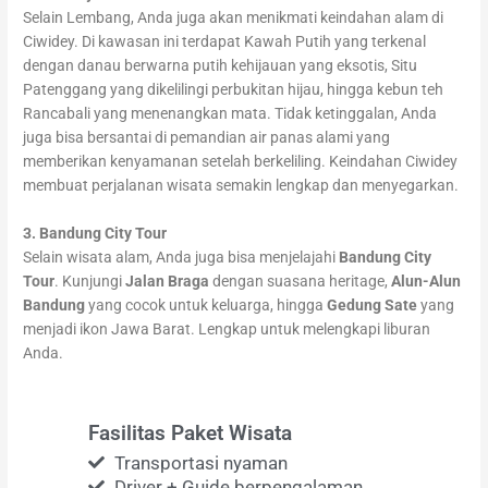
Selain Lembang, Anda juga akan menikmati keindahan alam di
Ciwidey. Di kawasan ini terdapat Kawah Putih yang terkenal
dengan danau berwarna putih kehijauan yang eksotis, Situ
Patenggang yang dikelilingi perbukitan hijau, hingga kebun teh
Rancabali yang menenangkan mata. Tidak ketinggalan, Anda
juga bisa bersantai di pemandian air panas alami yang
memberikan kenyamanan setelah berkeliling. Keindahan Ciwidey
membuat perjalanan wisata semakin lengkap dan menyegarkan.
3. Bandung City Tour
Selain wisata alam, Anda juga bisa menjelajahi
Bandung City
Tour
. Kunjungi
Jalan Braga
dengan suasana heritage,
Alun-Alun
Bandung
yang cocok untuk keluarga, hingga
Gedung Sate
yang
menjadi ikon Jawa Barat. Lengkap untuk melengkapi liburan
Anda.
Fasilitas Paket Wisata
Transportasi nyaman
Driver + Guide berpengalaman