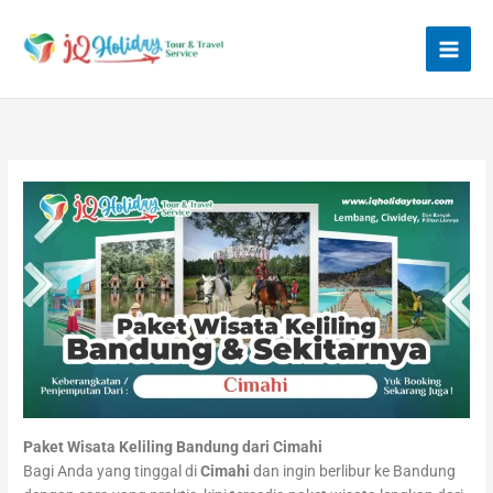
Lewati
ke
konten
Paket Wisata Keliling Bandung dari Cimahi
Bagi Anda yang tinggal di
Cimahi
dan ingin berlibur ke Bandung