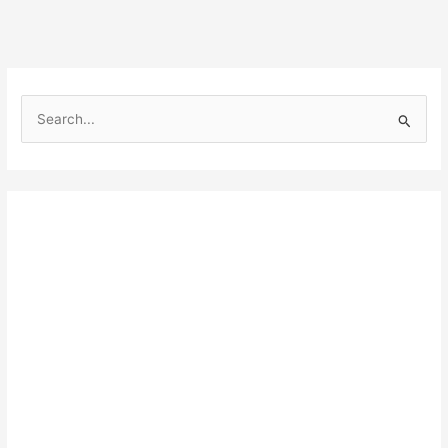
C
a
r
i
u
n
t
u
k
: