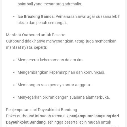
paintball yang menantang adrenalin.
Ice Breaking Games:
Pemanasan awal agar suasana lebih
akrab dan penuh semangat.
Manfaat Outbound untuk Peserta
Outbound tidak hanya menyenangkan, tetapi juga memberikan
manfaat nyata, seperti:
Mempererat kebersamaan dalam tim.
Mengembangkan kepemimpinan dan komunikasi.
Membangun rasa percaya antar anggota.
Menyegarkan pikiran dengan suasana alam terbuka.
Penjemputan dari Dayeuhkolot Bandung
Paket outbound ini sudah termasuk
penjemputan langsung dari
Dayeuhkolot Bandung
, sehingga peserta lebih mudah untuk