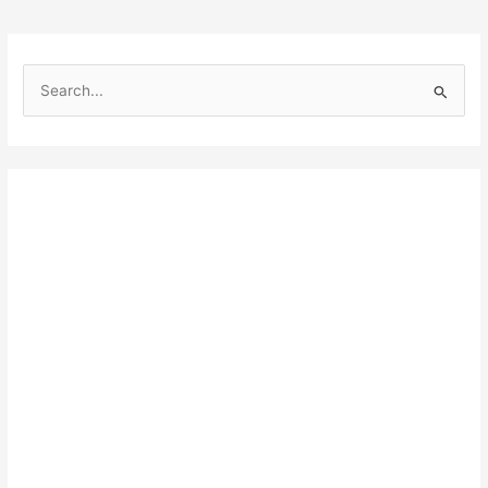
C
a
r
i
u
n
t
u
k
: