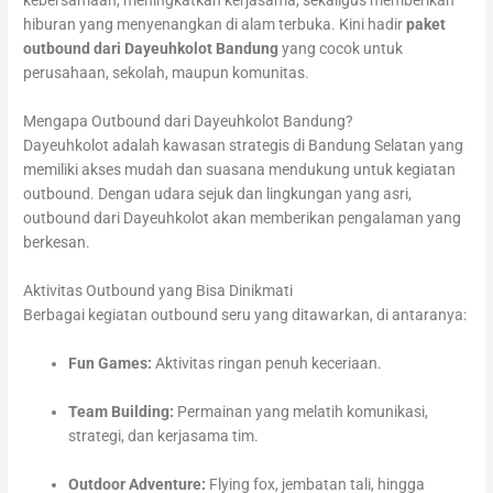
kebersamaan, meningkatkan kerjasama, sekaligus memberikan
hiburan yang menyenangkan di alam terbuka. Kini hadir
paket
outbound dari Dayeuhkolot Bandung
yang cocok untuk
perusahaan, sekolah, maupun komunitas.
Mengapa Outbound dari Dayeuhkolot Bandung?
Dayeuhkolot adalah kawasan strategis di Bandung Selatan yang
memiliki akses mudah dan suasana mendukung untuk kegiatan
outbound. Dengan udara sejuk dan lingkungan yang asri,
outbound dari Dayeuhkolot akan memberikan pengalaman yang
berkesan.
Aktivitas Outbound yang Bisa Dinikmati
Berbagai kegiatan outbound seru yang ditawarkan, di antaranya:
Fun Games:
Aktivitas ringan penuh keceriaan.
Team Building:
Permainan yang melatih komunikasi,
strategi, dan kerjasama tim.
Outdoor Adventure:
Flying fox, jembatan tali, hingga