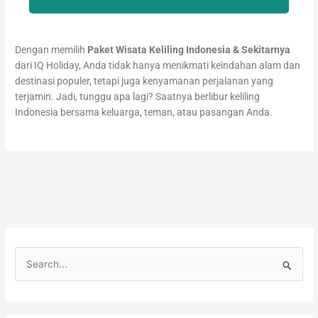
Dengan memilih
Paket Wisata Keliling Indonesia & Sekitarnya
dari IQ Holiday, Anda tidak hanya menikmati keindahan alam dan
destinasi populer, tetapi juga kenyamanan perjalanan yang
terjamin. Jadi, tunggu apa lagi? Saatnya berlibur keliling
Indonesia bersama keluarga, teman, atau pasangan Anda.
C
a
r